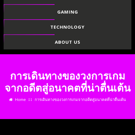
GAMING
TECHNOLOGY
ABOUT US
Skip
to
content
การเดินทางของวงการเกม
จากอดีตสู่อนาคตที่น่าตื่นเต้น
Home
การเดินทางของวงการเกมจากอดีตสู่อนาคตที่น่าตื่นเต้น