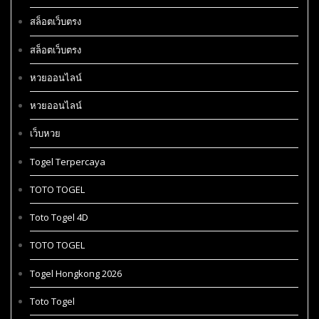
สล็อตเว็บตรง
สล็อตเว็บตรง
หวยออนไลน์
หวยออนไลน์
เว็บหวย
Togel Terpercaya
TOTO TOGEL
Toto Togel 4D
TOTO TOGEL
Togel Hongkong 2026
Toto Togel