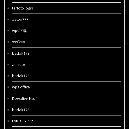
tartoto login
aston777
wps下载
xxxไทย
badak178
atlas pro
badak178
wps office
Dewalive No. 1
badak178
Lotus365 vip