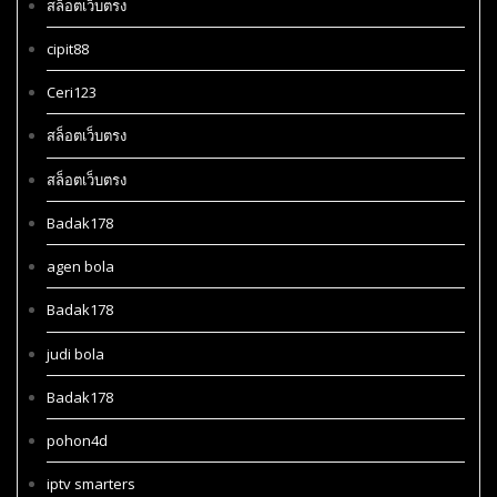
สล็อตเว็บตรง
cipit88
Ceri123
สล็อตเว็บตรง
สล็อตเว็บตรง
Badak178
agen bola
Badak178
judi bola
Badak178
pohon4d
iptv smarters