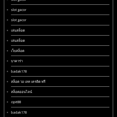
slot gacor
slot gacor
เล่นสล็อต
เล่นสล็อต
เว็บสล็อต
บาคาร่า
badak178
สล็อต วอ เลท เครดิต ฟรี
สล็อตออนไลน์
cipit88
badak178