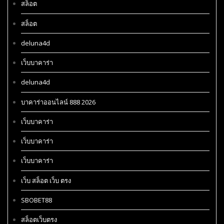
สล็อต
สล็อต
deluna4d
เว็บบาคาร่า
deluna4d
บาคาร่าออนไลน์ 888 2026
เว็บบาคาร่า
เว็บบาคาร่า
เว็บบาคาร่า
เว็บ สล็อต เว็บ ตรง
SBOBET88
สล็อตเว็บตรง