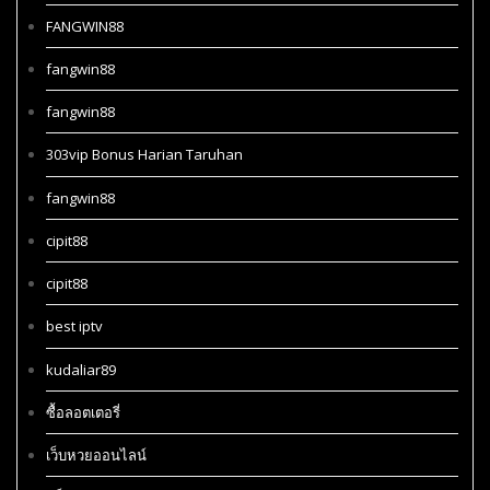
FANGWIN88
fangwin88
fangwin88
303vip Bonus Harian Taruhan
fangwin88
cipit88
cipit88
best iptv
kudaliar89
ซื้อลอตเตอรี่
เว็บหวยออนไลน์