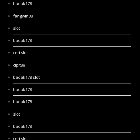
badak178
fangwin88
slot
badak178
ceri slot
cipit88
badak178 slot
badak178
badak178
slot
badak178
ceri slot