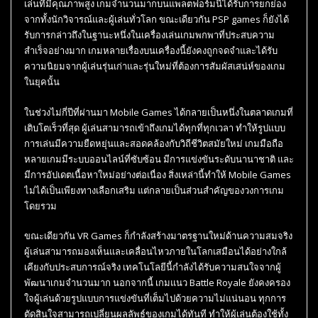
เล่นที่มีคุณภาพสูง เกมจำนวนมากบนแพลตฟอร์มนี้ได้รับการยกย่อง
จากทั้งนักวิจารณ์และผู้เล่นทั่วโลก ขณะเดียวกัน PSP games ก็ยังได้
รับการกล่าวถึงในฐานะหนึ่งในเครื่องเล่นเกมพกพาที่ประสบความ
สำเร็จอย่างมาก เกมหลายเรื่องบนเครื่องนี้ยังคงถูกจดจำและได้รับ
ความนิยมจากผู้เล่นรุ่นเก่าและรุ่นใหม่ที่ต้องการสัมผัสเสน่ห์ของเกม
ในยุคนั้น
ในช่วงไม่กี่ปีที่ผ่านมา Mobile Games ได้กลายเป็นหนึ่งในตลาดเกมที่
เติบโตเร็วที่สุด ผู้เล่นสามารถเข้าถึงเกมได้ทุกที่ทุกเวลา ทำให้รูปแบบ
การเล่นมีความยืดหยุ่นและสอดคล้องกับวิถีชีวิตสมัยใหม่ เกมมือถือ
หลายเกมมีระบบออนไลน์ที่ซับซ้อน มีการแข่งขันระดับนานาชาติ และ
มีการอัปเดตเนื้อหาใหม่อย่างต่อเนื่อง สิ่งเหล่านี้ทำให้ Mobile Games
ไม่ได้เป็นเพียงทางเลือกเสริม แต่กลายเป็นส่วนสำคัญของวงการเกม
โดยรวม
ขณะเดียวกัน VR Games ก็กำลังสร้างมาตรฐานใหม่ด้านความสมจริง
ผู้เล่นสามารถมองเห็นและเคลื่อนไหวภายในโลกเสมือนได้อย่างใกล้
เคียงกับประสบการณ์จริง เทคโนโลยีนี้กำลังได้รับความสนใจจากผู้
พัฒนาเกมจำนวนมาก นอกจากนี้ เกมแนว Battle Royale ยังคงครอง
ใจผู้เล่นด้วยรูปแบบการแข่งขันที่เต็มไปด้วยความไม่แน่นอน ทุกการ
ตัดสินใจสามารถเปลี่ยนผลลัพธ์ของเกมได้ทันที ทำให้ผู้เล่นต้องใช้ทั้ง