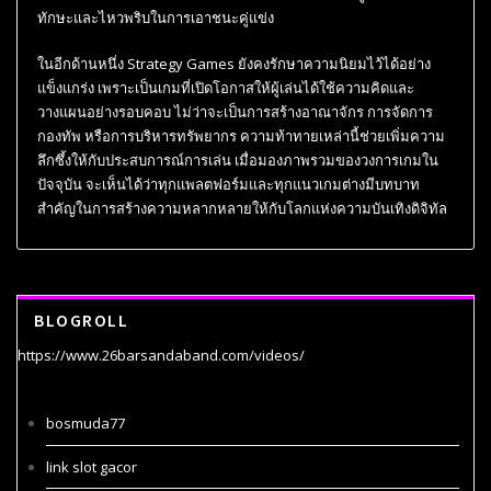
ทักษะและไหวพริบในการเอาชนะคู่แข่ง
ในอีกด้านหนึ่ง Strategy Games ยังคงรักษาความนิยมไว้ได้อย่าง
แข็งแกร่ง เพราะเป็นเกมที่เปิดโอกาสให้ผู้เล่นได้ใช้ความคิดและ
วางแผนอย่างรอบคอบ ไม่ว่าจะเป็นการสร้างอาณาจักร การจัดการ
กองทัพ หรือการบริหารทรัพยากร ความท้าทายเหล่านี้ช่วยเพิ่มความ
ลึกซึ้งให้กับประสบการณ์การเล่น เมื่อมองภาพรวมของวงการเกมใน
ปัจจุบัน จะเห็นได้ว่าทุกแพลตฟอร์มและทุกแนวเกมต่างมีบทบาท
สำคัญในการสร้างความหลากหลายให้กับโลกแห่งความบันเทิงดิจิทัล
BLOGROLL
https://www.26barsandaband.com/videos/
bosmuda77
link slot gacor