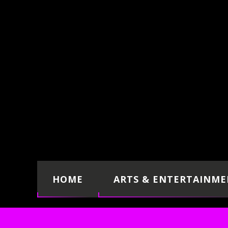
HOME
ARTS & ENTERTAINM
Skip