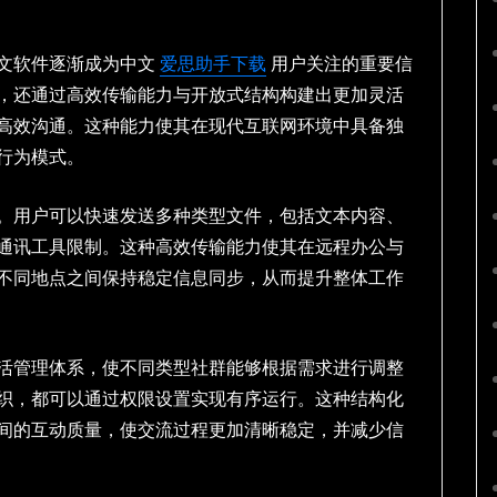
文软件逐渐成为中文
爱思助手下载
用户关注的重要信
，还通过高效传输能力与开放式结构构建出更加灵活
高效沟通。这种能力使其在现代互联网环境中具备独
行为模式。
。用户可以快速发送多种类型文件，包括文本内容、
通讯工具限制。这种高效传输能力使其在远程办公与
不同地点之间保持稳定信息同步，从而提升整体工作
活管理体系，使不同类型社群能够根据需求进行调整
织，都可以通过权限设置实现有序运行。这种结构化
间的互动质量，使交流过程更加清晰稳定，并减少信