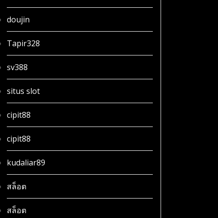
doujin
Tapir328
sv388
situs slot
cipit88
cipit88
kudaliar89
สล็อต
สล็อต