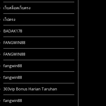
เว็บสล็อตเว็บตรง
เว็ปตรง
BADAK178
FANGWIN88
FANGWIN88
fangwin88
fangwin88
303vip Bonus Harian Taruhan
fangwin88