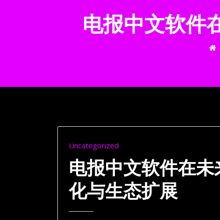
to
content
电报中文软件
Uncategorized
电报中文软件在未
化与生态扩展