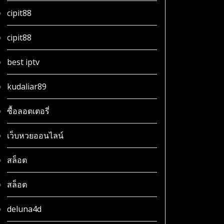
cipit88
cipit88
best iptv
kudaliar89
ซื้อลอตเตอรี่
เว็บหวยออนไลน์
สล็อต
สล็อต
deluna4d