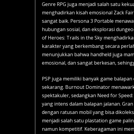
Genre RPG juga menjadi salah satu kekuat
menghadirkan kisah emosional Zack Fair
sangat baik. Persona 3 Portable menawa
hubungan sosial, dan eksplorasi dungeo
of Heroes: Trails in the Sky menghadirk
karakter yang berkembang secara perla
menunjukkan bahwa handheld juga mam
emosional, dan sangat berkesan, sehing
PSP juga memiliki banyak game balapan 
sekarang. Burnout Dominator menawark
spektakuler, sedangkan Need for Speed:
yang intens dalam balapan jalanan. Gran
dengan ratusan mobil yang bisa dikoleksi.
menjadi salah satu plastation game pal
namun kompetitif. Keberagaman ini mem