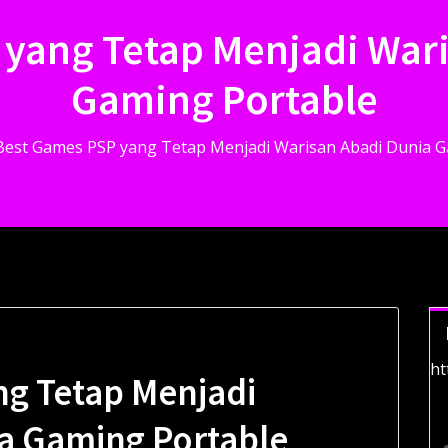
yang Tetap Menjadi War
Gaming Portable
Best Games PSP yang Tetap Menjadi Warisan Abadi Dunia G
ht
g Tetap Menjadi
a Gaming Portable