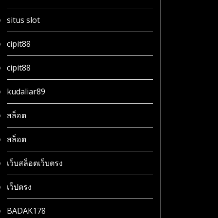
situs slot
cipit88
cipit88
kudaliar89
สล็อต
สล็อต
เว็บสล็อตเว็บตรง
เว็ปตรง
BADAK178