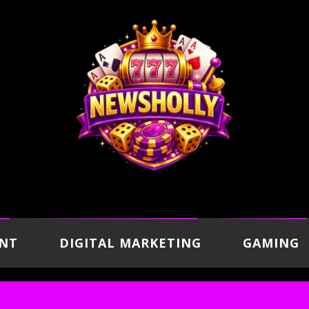
ENT
DIGITAL MARKETING
GAMING