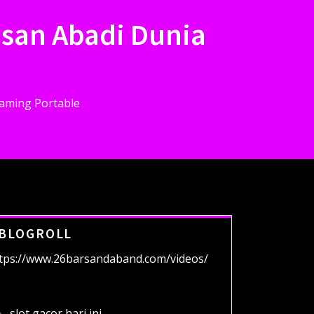
isan Abadi Dunia
aming Portable
BLOGROLL
tps://www.26barsandaband.com/videos/
slot gacor hari ini