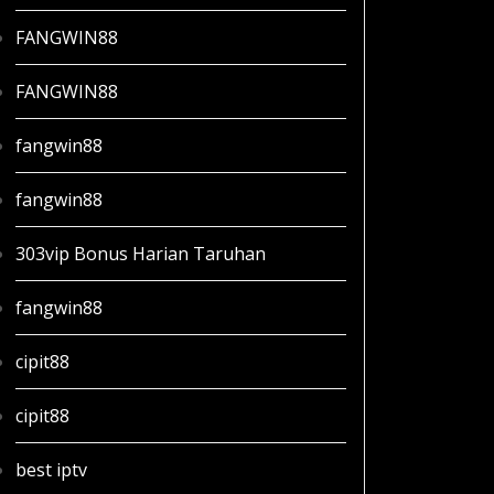
FANGWIN88
FANGWIN88
fangwin88
fangwin88
303vip Bonus Harian Taruhan
fangwin88
cipit88
cipit88
best iptv