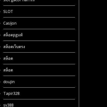
SLOT
Casijon
สล็อตpgแท้
สล็อตเว็บตรง
สล็อต
สล็อต
doujin
Tapir328
sv388