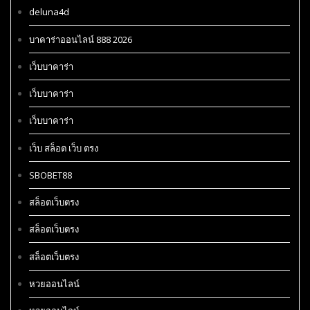
deluna4d
บาคาร่าออนไลน์ 888 2026
เว็บบาคาร่า
เว็บบาคาร่า
เว็บบาคาร่า
เว็บ สล็อต เว็บ ตรง
SBOBET88
สล็อตเว็บตรง
สล็อตเว็บตรง
สล็อตเว็บตรง
หวยออนไลน์