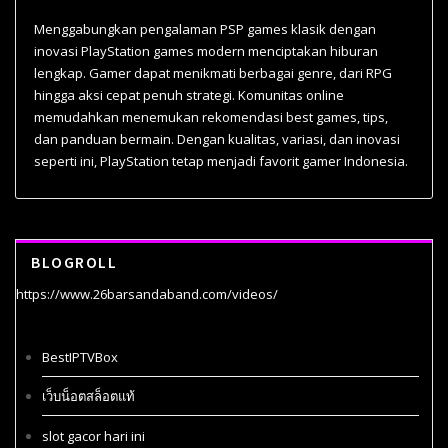
Menggabungkan pengalaman PSP games klasik dengan
inovasi PlayStation games modern menciptakan hiburan
lengkap. Gamer dapat menikmati berbagai genre, dari RPG
hingga aksi cepat penuh strategi. Komunitas online
memudahkan menemukan rekomendasi best games, tips,
dan panduan bermain. Dengan kualitas, variasi, dan inovasi
seperti ini, PlayStation tetap menjadi favorit gamer Indonesia.
BLOGROLL
https://www.26barsandaband.com/videos/
BestIPTVBox
เว็บน็อตสล็อตแท้
slot gacor hari ini