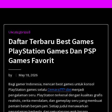
Uncategorized
Daftar Terbaru Best Games
PlayStation Games Dan PSP
Games Favorit
by
May 18, 2026
Bagi gamer Indonesia, mencari best games untuk konsol
PlayStation games selalu
Cemara777 slot
menjadi
pengalaman seru. PlayStation terkenal dengan kualitas grafis
realistis, cerita mendalam, dan gameplay seru yang membuat
pemain betah berjam-jam. Setiap judul menawarkan
pengalaman berbeda, dari petualangan epik hingga