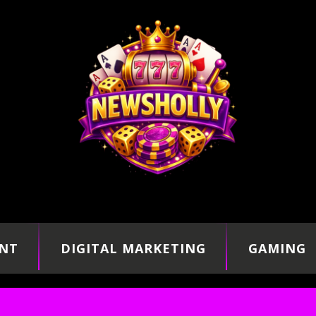
ENT
DIGITAL MARKETING
GAMING