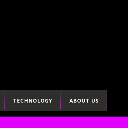
TECHNOLOGY
ABOUT US