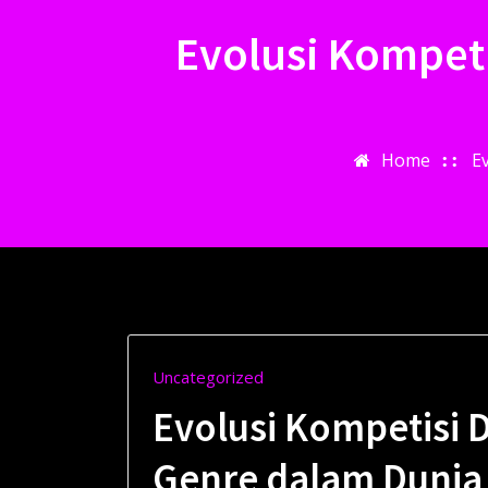
to
content
Evolusi Kompeti
Home
E
Uncategorized
Evolusi Kompetisi D
Genre dalam Dunia