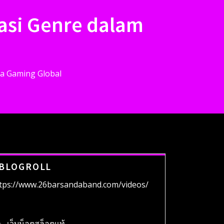
masi Genre dalam
ia Gaming Global
BLOGROLL
tps://www.26barsandaband.com/videos/
เว็บน็อตสล็อตแท้