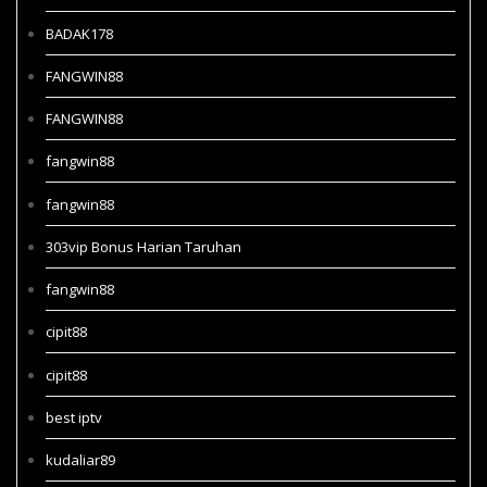
BADAK178
FANGWIN88
FANGWIN88
fangwin88
fangwin88
303vip Bonus Harian Taruhan
fangwin88
cipit88
cipit88
best iptv
kudaliar89