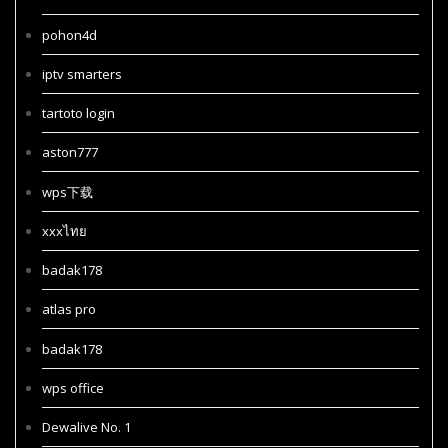
pohon4d
iptv smarters
tartoto login
aston777
wps下载
xxxไทย
badak178
atlas pro
badak178
wps office
Dewalive No. 1