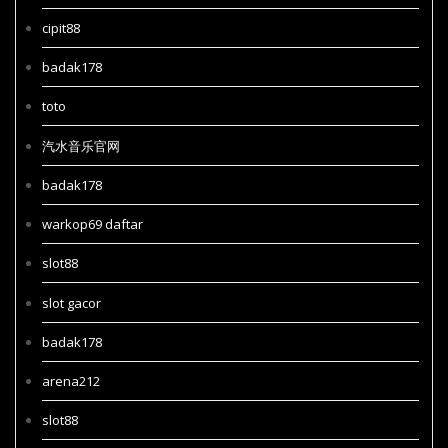
cipit88
badak178
toto
汽水音乐官网
badak178
warkop69 daftar
slot88
slot gacor
badak178
arena212
slot88