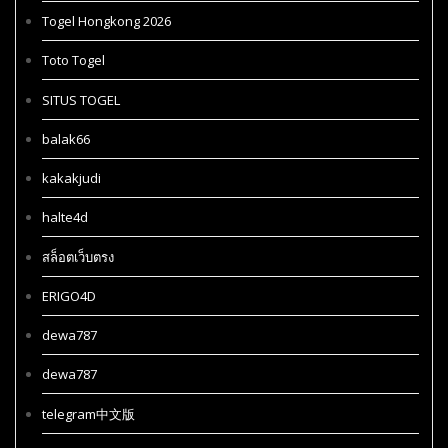
Togel Hongkong 2026
Toto Togel
SITUS TOGEL
balak66
kakakjudi
halte4d
สล็อตเว็บตรง
ERIGO4D
dewa787
dewa787
telegram中文版