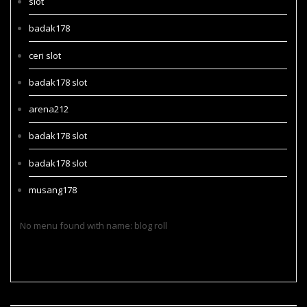
slot
badak178
ceri slot
badak178 slot
arena212
badak178 slot
badak178 slot
musang178
No menu found with name: blog roll