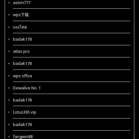
aston777
wps下载
xxxไทย
badak178
atlas pro
badak178
wps office
Dewalive No. 1
badak178
Lotus365 vip
badak178
fangwin88