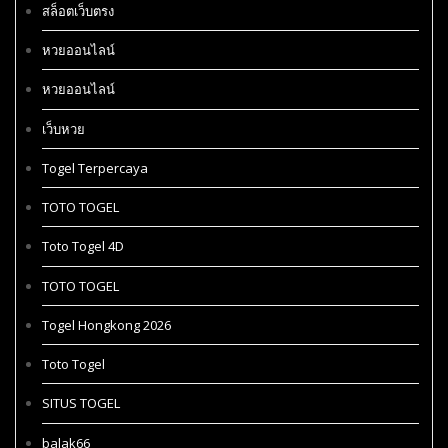
สล็อตเว็บตรง
หวยออนไลน์
หวยออนไลน์
เว็บหวย
Togel Terpercaya
TOTO TOGEL
Toto Togel 4D
TOTO TOGEL
Togel Hongkong 2026
Toto Togel
SITUS TOGEL
balak66