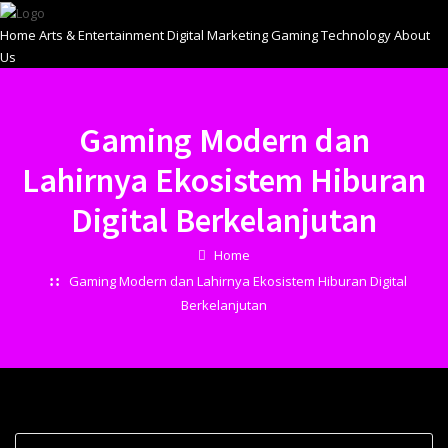
Home
Arts & Entertainment
Digital Marketing
Gaming
Technology
About
Us
Skip
to
content
Gaming Modern dan
Lahirnya Ekosistem Hiburan
Digital Berkelanjutan
Home
Gaming Modern dan Lahirnya Ekosistem Hiburan Digital
Berkelanjutan