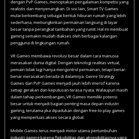
dengan PvP Games, menciptakan pengalaman kompetisi yang
realistis dan menyenangkan. Di sisi lain, Smart TV Games
mulai berkembang sebagai bentuk hiburan rumah yang lebih
sederhana, memungkinkan permainan langsung di layar
besar tanpa perangkat tambahan yang rumit. Hal ini membuat
gaming semakin mudah diakses oleh berbagai kalangan
pengguna di lingkungan rumah.
VR Games membawa revolusi besar dalam cara manusia
merasakan dunia digital. Dengan teknologi realitas virtual,
pemain tidak lagi hanya mengontrol permainan, tetapi benar-
benar merasakan berada di dalamnya. Genre Strategy
Games dan PvP Games menjadi jauh lebih imersif karena
setiap gerakan dan keputusan terasa nyata. Walaupun masih
dalam tahap perkembangan, VR Games memiliki potensi
besar untuk menjadi bagian penting masa depan industri
gaming, terutama jika dipadukan dengan free-to-play games
yang memperluas akses secara global.
Mobile Games terus menjadi motor utama pertumbuhan
industri gaming karena fleksibilitas dan aksesibilitasnya yang