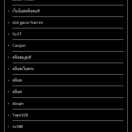
เว็บน็อตสล็อตแท้
slot gacor hari ini
SLOT
Casijon
สล็อตpgแท้
สล็อตเว็บตรง
สล็อต
สล็อต
doujin
Tapir328
sv388