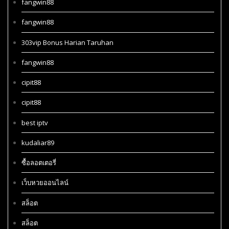
fangwin88
fangwin88
303vip Bonus Harian Taruhan
fangwin88
cipit88
cipit88
best iptv
kudaliar89
ซื้อลอตเตอรี่
เว็บหวยออนไลน์
สล็อต
สล็อต