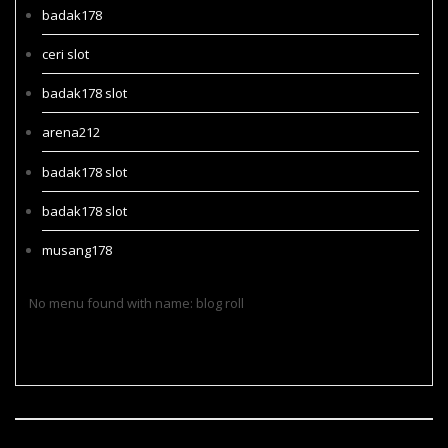
badak178
ceri slot
badak178 slot
arena212
badak178 slot
badak178 slot
musang178
No menu found with name: blog roll