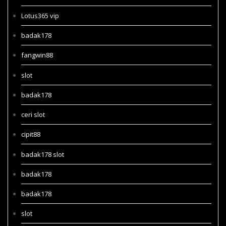
Lotus365 vip
badak178
fangwin88
slot
badak178
ceri slot
cipit88
badak178 slot
badak178
badak178
slot