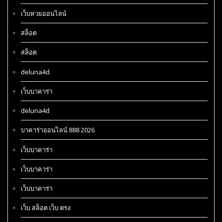
เว็บหวยออนไลน์
สล็อต
สล็อต
deluna4d
เว็บบาคาร่า
deluna4d
บาคาร่าออนไลน์ 888 2026
เว็บบาคาร่า
เว็บบาคาร่า
เว็บบาคาร่า
เว็บ สล็อต เว็บ ตรง