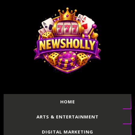
HOME
ARTS & ENTERTAINMENT
DIGITAL MARKETING