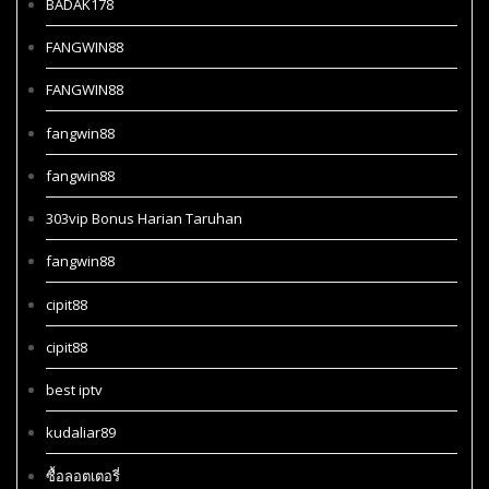
BADAK178
FANGWIN88
FANGWIN88
fangwin88
fangwin88
303vip Bonus Harian Taruhan
fangwin88
cipit88
cipit88
best iptv
kudaliar89
ซื้อลอตเตอรี่