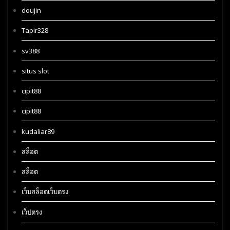
doujin
Tapir328
sv388
situs slot
cipit88
cipit88
kudaliar89
สล็อต
สล็อต
เว็บสล็อตเว็บตรง
เว็ปตรง