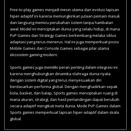
Free-to-play games menjadi mesin utama dari evolusi lapisan
hiper-adaptif ini karena memungkinkan jutaan pemain masuk
dan langsung memicu perubahan sistem tanpa hambatan
awal. Model ini menciptakan dunia yang selalu hidup, di mana
PvP Games dan Strategy Games berkembang melalui siklus
adaptasi yang terus-menerus. Hal ini juga memperkuat posisi
Mobile Games dan Console Games sebagai pilar utama
ekosistem gaming modern.
Sports games juga memiliki peran penting dalam integrasi ini
karena menghubungkan dinamika olahraga dunia nyata
dengan sistem digital yang terus menyesuaikan diri
berdasarkan performa global. Dengan menghadirkan sepak
bola, basket, dan balap, Sports games menciptakan ruang di
mana aturan, strategi, dan hasil pertandingan dapat berubah
secara adaptif mengikuti meta dunia. Mode PvP Games dalam
Sports games memperkuat lapisan hiper-adaptif dalam skala
global.