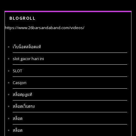
BLOGROLL
https://www.26barsandaband.com/videos/
เว็บน็อตสล็อตแท้
slot gacor hari ini
SLOT
Casijon
สล็อตpgแท้
สล็อตเว็บตรง
สล็อต
สล็อต